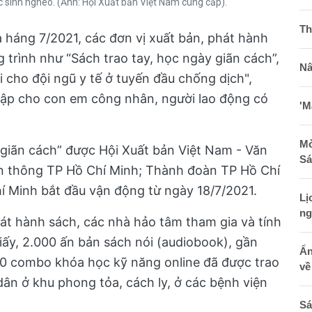
c sinh nghèo. (Ảnh: Hội Xuất bản Việt Nam cung cấp).
Th
a háng 7/2021, các đơn vị xuất bản, phát hành
trình như “Sách trao tay, học ngày giãn cách”,
Nâ
i cho đội ngũ y tế ở tuyến đầu chống dịch",
tập cho con em công nhân, người lao động có
'M
Mờ
 giãn cách” được Hội Xuất bản Việt Nam - Văn
Sá
n thông TP Hồ Chí Minh; Thành đoàn TP Hồ Chí
 Minh bắt đầu vận động từ ngày 18/7/2021.
Lị
ng
át hành sách, các nhà hảo tâm tham gia và tính
ấy, 2.000 ấn bản sách nói (audiobook), gần
Ấn
00 combo khóa học kỹ năng online đã được trao
về
 dân ở khu phong tỏa, cách ly, ở các bệnh viện
Sá