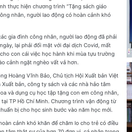
ành thực hiện chương trình “Tặng sách giáo
ông nhân, người lao động có hoàn cảnh khó
các gia đình công nhân, người lao động đã phải
ngày, lại phải đối mặt với đại dịch Covid, mất
n cho con cái việc học hành khi mùa tựu trường
vào cảnh ngặt nghèo vất vả hơn.
 ông Hoàng Vĩnh Bảo, Chủ tịch Hội Xuất bản Việt
 Xuất bản, công ty sách và các nhà hảo tâm
hoa và dụng cụ học tập tặng con em công nhân,
tại TP Hồ Chí Minh. Chương trình vận động từ
chuẩn bị cho học sinh bước vào năm học mới.
hoàn cảnh khó khăn để chăm lo cho trẻ có điều
an tâm thật sự của hơn 70 đơn vị, cá nhân trong