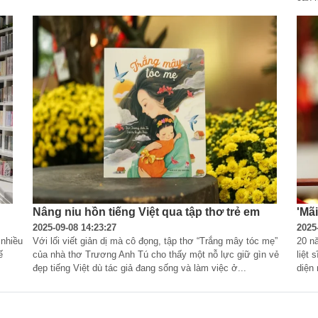
Nâng niu hồn tiếng Việt qua tập thơ trẻ em
'Mã
2025-09-08 14:23:27
2025
nhiều 
Với lối viết giản dị mà cô đọng, tập thơ “Trắng mây tóc mẹ” 
20 nă
ế 
của nhà thơ Trương Anh Tú cho thấy một nỗ lực giữ gìn vẻ 
liệt 
đẹp tiếng Việt dù tác giả đang sống và làm việc ở...
diện