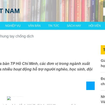
ỆT NAM
NGHIỆP VỤ
VĂN BẢN
TIN TỨC
SÁCH HAY
HỘI VIÊN
hung tay chống dịch
Gi
ịa bàn TP Hồ Chí Minh, các đơn vị trong ngành xuất
họ
 nhiều hoạt động hỗ trợ người nghèo, học sinh, đội
Đo
ch
Nh
Vi