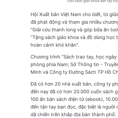
Trao sách giáo khoa đến tay họ
Hội Xuất bản Việt Nam cho biết, từ giữ
đã phát động và tham gia nhiều chương 
“Giải cứu thanh long và góp bữa ăn tươ
“Tặng sách giáo khoa và đồ dùng học 
hoàn cảnh khó khăn".
Chương trình “Sách trao tay, học ngày
phòng phía Nam; Sở Thông tin - Truyề
Minh và Công ty Đường Sách TP Hồ Chí
Đã có hơn 20 nhà xuất bản, công ty ph
đến nay đã có hơn 20.000 cuốn sách gi
100 ấn bản sách điện tử (ebook), 10.0
đến tận tay bạn đọc, đặc biệt là người
dã chiến trên khắp địa bàn thành phố.