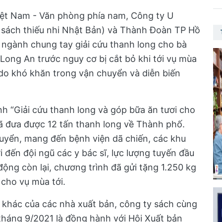
Việt Nam - Văn phòng phía nam, Công ty U
h sách thiếu nhi Nhật Bản) và Thành Đoàn TP Hồ
 ngành chung tay giải cứu thanh long cho bà
ong An trước nguy cơ bị cắt bỏ khi tới vụ mùa
o khó khăn trong vận chuyển và diễn biến
nh “Giải cứu thanh long và góp bữa ăn tươi cho
đã đưa được 12 tấn thanh long về Thành phố.
yển, mang đến bệnh viện dã chiến, các khu
i đến đội ngũ các y bác sĩ, lực lượng tuyến đầu
động còn lại, chương trình đã gửi tặng 1.250 kg
cho vụ mùa tới.
h khác của các nhà xuất bản, công ty sách cùng
háng 9/2021 là đồng hành với Hội Xuất bản