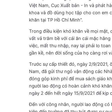
Việt Nam, Cục Xuất bản - In và phát h
khoa và đồ dùng học tập cho con em c
khăn tại TP Hồ Chí Minh”.
Trong điều kiện khó khăn về mọi mặt, 
vất vả trăm bề với cái ăn cái mặc hằng 
việc, mất thu nhập, nay lại phải lo toa
gần kề, nên đời sống của họ càng rơi 
Trước sự cấp thiết đó, ngày 2/9/2021,
Nam, đã gửi thư ngỏ vận động các Nhà
đóng góp kinh phí để mua sách giáo k
người lao động có hoàn cảnh khó khăn 
ngày 2 đến hết ngày 15/9/2021 để kịp 
Đến với công nhân, người lao động có 
kiện đến trường đã thu hút được sự qu