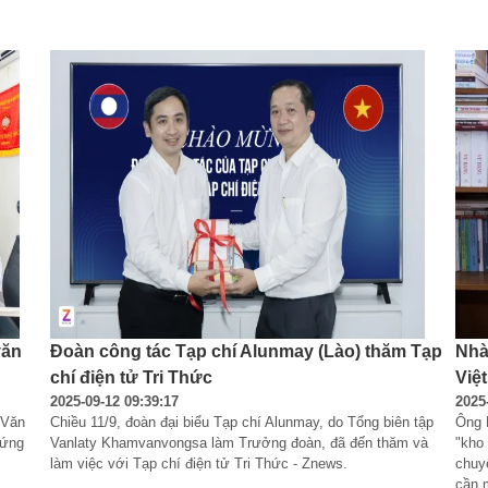
văn
Đoàn công tác Tạp chí Alunmay (Lào) thăm Tạp
Nhà
chí điện tử Tri Thức
Việt
2025-09-12 09:39:17
2025
 Văn 
Chiều 11/9, đoàn đại biểu Tạp chí Alunmay, do Tổng biên tập 
Ông 
xứng 
Vanlaty Khamvanvongsa làm Trưởng đoàn, đã đến thăm và 
"kho 
làm việc với Tạp chí điện tử Tri Thức - Znews.
chuy
cần m