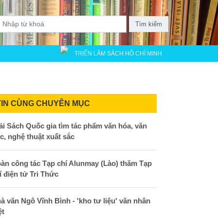
Tìm kiếm
TRIỂN LÃM SÁCH HỒ CHÍ MINH
TIN CÙNG CHUYÊN MỤC
ải Sách Quốc gia tìm tác phẩm văn hóa, văn
c, nghệ thuật xuất sắc
àn công tác Tạp chí Alunmay (Lào) thăm Tạp
í điện tử Tri Thức
à văn Ngô Vĩnh Bình - 'kho tư liệu' văn nhân
ệt