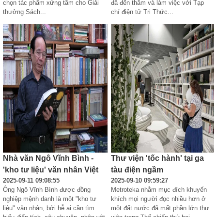
chọn tác phẩm xứng tầm cho Giải 
đã đến thăm và làm việc với Tạp 
thưởng Sách...
chí điện tử Tri Thức...
Nhà văn Ngô Vĩnh Bình -
Thư viện 'tốc hành' tại ga
'kho tư liệu' văn nhân Việt
tàu điện ngầm
2025-09-11 09:08:55
2025-09-10 09:59:27
Ông Ngô Vĩnh Bình được đồng 
Metroteka nhằm mục đích khuyến 
nghiệp mệnh danh là một "kho tư 
khích mọi người đọc nhiều hơn ở 
liệu" văn nhân, bởi hễ ai cần tìm 
một đất nước đã mất phần lớn thư 