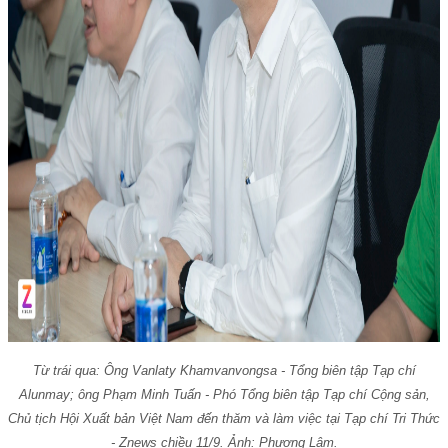
Từ trái qua: Ông Vanlaty Khamvanvongsa - Tổng biên tập Tạp chí
Alunmay; ông Phạm Minh Tuấn - Phó Tổng biên tập Tạp chí Cộng sản,
Chủ tịch Hội Xuất bản Việt Nam đến thăm và làm việc tại Tạp chí Tri Thức
- Znews chiều 11/9. Ảnh: Phương Lâm.