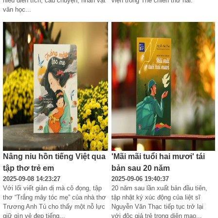
hiểu điển tích, câu chuyện, nhân vật 
viện trong Thế chiến thứ hai.
văn học...
Nâng niu hồn tiếng Việt qua
'Mãi mãi tuổi hai mươi' tái
tập thơ trẻ em
bản sau 20 năm
2025-09-08 14:23:27
2025-09-06 19:40:37
Với lối viết giản dị mà cô đọng, tập 
20 năm sau lần xuất bản đầu tiên, 
thơ “Trắng mây tóc mẹ” của nhà thơ 
tập nhật ký xúc động của liệt sĩ 
Trương Anh Tú cho thấy một nỗ lực 
Nguyễn Văn Thạc tiếp tục trở lại 
giữ gìn vẻ đẹp tiếng...
với độc giả trẻ trong diện mạo...