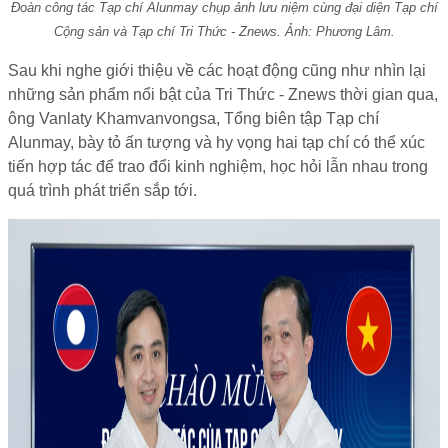
Đoàn công tác Tạp chí Alunmay chụp ảnh lưu niệm cùng đại diện Tạp chí
Cộng sản và Tạp chí Tri Thức - Znews. Ảnh: Phương Lâm.
Sau khi nghe giới thiệu về các hoạt động cũng như nhìn lại
những sản phẩm nổi bật của Tri Thức - Znews thời gian qua,
ông Vanlaty Khamvanvongsa, Tổng biên tập Tạp chí
Alunmay, bày tỏ ấn tượng và hy vọng hai tạp chí có thể xúc
tiến hợp tác để trao đổi kinh nghiệm, học hỏi lẫn nhau trong
quá trình phát triển sắp tới.