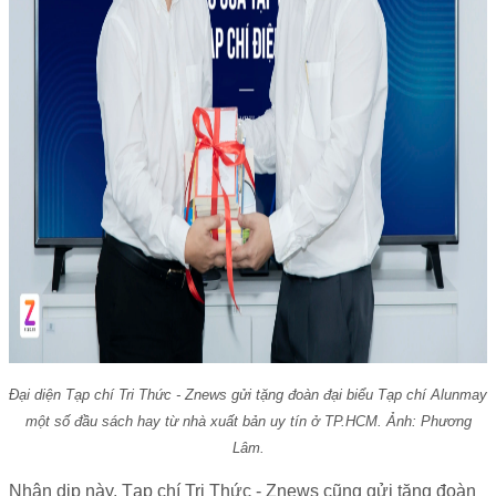
Đại diện Tạp chí Tri Thức - Znews gửi tặng đoàn đại biểu Tạp chí Alunmay
một số đầu sách hay từ nhà xuất bản uy tín ở TP.HCM. Ảnh: Phương
Lâm.
Nhân dịp này, Tạp chí Tri Thức - Znews cũng gửi tặng đoàn