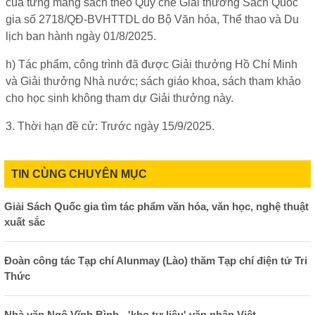
của từng mảng sách theo Quy chế Giải thưởng Sách Quốc
gia số 2718/QĐ-BVHTTDL do Bộ Văn hóa, Thể thao và Du
lịch ban hành ngày 01/8/2025.
h) Tác phẩm, công trình đã được Giải thưởng Hồ Chí Minh
và Giải thưởng Nhà nước; sách giáo khoa, sách tham khảo
cho học sinh không tham dự Giải thưởng này.
3. Thời hạn đề cử: Trước ngày 15/9/2025.
TIN CÙNG CHUYÊN MỤC
Giải Sách Quốc gia tìm tác phẩm văn hóa, văn học, nghệ thuật
xuất sắc
Đoàn công tác Tạp chí Alunmay (Lào) thăm Tạp chí điện tử Tri
Thức
Nhà văn Ngô Vĩnh Bình - 'kho tư liệu' văn nhân Việt