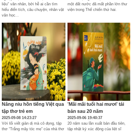
liệu" văn nhân, bởi hễ ai cần tìm 
một đất nước đã mất phần lớn thư 
hiểu điển tích, câu chuyện, nhân vật 
viện trong Thế chiến thứ hai.
văn học...
Nâng niu hồn tiếng Việt qua
'Mãi mãi tuổi hai mươi' tái
tập thơ trẻ em
bản sau 20 năm
2025-09-08 14:23:27
2025-09-06 19:40:37
Với lối viết giản dị mà cô đọng, tập 
20 năm sau lần xuất bản đầu tiên, 
thơ “Trắng mây tóc mẹ” của nhà thơ 
tập nhật ký xúc động của liệt sĩ 