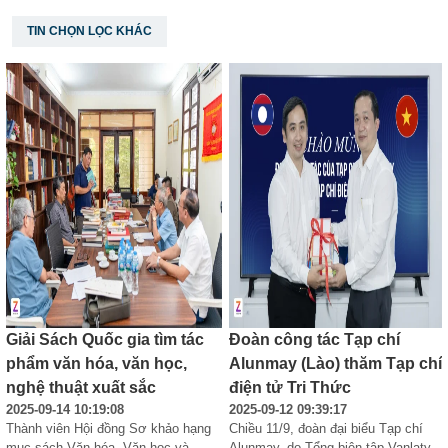
TIN CHỌN LỌC KHÁC
Giải Sách Quốc gia tìm tác
Đoàn công tác Tạp chí
phẩm văn hóa, văn học,
Alunmay (Lào) thăm Tạp chí
nghệ thuật xuất sắc
điện tử Tri Thức
2025-09-14 10:19:08
2025-09-12 09:39:17
Thành viên Hội đồng Sơ khảo hạng 
Chiều 11/9, đoàn đại biểu Tạp chí 
mục sách Văn hóa, Văn học và 
Alunmay, do Tổng biên tập Vanlaty 