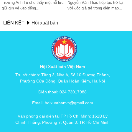
Trương Anh Tú cho thấy một nỗ lực 
Nguyễn Văn Thạc tiếp tục trở lại 
giữ gìn vẻ đẹp tiếng...
với độc giả trẻ trong diện mạo...
LIÊN KẾT
Hội xuất bản
Hội Xuất bản Việt Nam
Trụ sở chính: Tầng 3, Nhà A, Số 10 Đường Thành,
Phường Cửa Đông, Quận Hoàn Kiếm, Hà Nội
Điện thoại: 024 73017988
Email: hoixuatbanvn@gmail.com
Văn phòng đại diện tại TP.Hồ Chí Minh: 161B Lý
Chính Thắng, Phường 7, Quận 3, TP. Hồ Chí Minh