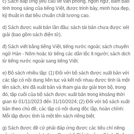
c) Sách đáp ứng yêu cầu về văn phong, ngôn ngữ, đảm bảo
tính trong sáng của tiếng Việt, được trình bày, minh họa đẹp,
kỹ thuật in đạt tiêu chuẩn chất lượng cao.
d) Sách được xuất bản lần đầu; sách tái bản chưa được xét
giải (bao gồm sách điện tử).
đ) Sách viết bằng tiếng Việt, tiếng nước ngoài; sách chuyển
ngữ Hán - Nôm hoặc từ tiếng các dân tộc ít người; sách dịch
từ tiếng nước ngoài sang tiếng Việt.
e) Bộ sách nhiều tập: (1) Đối với bộ sách được xuất bản với
các tập có nội dung liên tục và kết nối nhau được tính là một
tên sách, khi đã xuất bản và tham gia dự giải trọn bộ, trong
đó, tập cuối của bộ sách được xuất bản trong khoảng thời
gian từ 01/11/2023 đến 31/10/2024; (2) Đối với bộ sách xuất
bản theo chủ đề, các tập có nội dung độc lập, hoàn chỉnh:
Mỗi tập được tính là một tên sách riêng biệt.
g) Sách được đề cử phải đáp ứng được các tiêu chí riêng