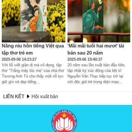
Nâng niu hồn tiếng Việt qua
'Mãi mãi tuổi hai mươi' tái
tập thơ trẻ em
bản sau 20 năm
2025-09-08 14:23:27
2025-09-06 19:40:37
Với lối viết giản dị mà cô đọng, tập 
20 năm sau lần xuất bản đầu tiên, 
thơ “Trắng mây tóc mẹ” của nhà thơ 
tập nhật ký xúc động của liệt sĩ 
Trương Anh Tú cho thấy một nỗ lực 
Nguyễn Văn Thạc tiếp tục trở lại 
giữ gìn vẻ đẹp tiếng...
với độc giả trẻ trong diện mạo...
LIÊN KẾT
Hội xuất bản